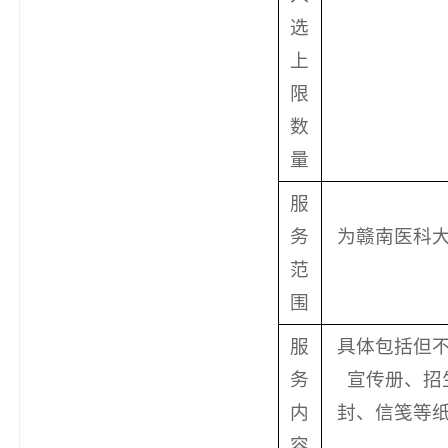
选
上
限
数
量
服
务
为赣南医科
范
围
服
具体包括但
务
宣传册、招
内
封、信笺等
容