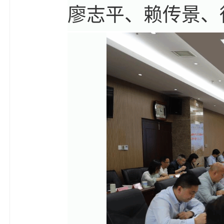
廖志平、赖传景、