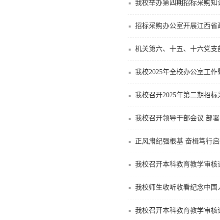
我校举办第四期招标采购知
招标采购办公室开展江西省
机关第六、十五、十六党支
我校2025年全校办公室工
我校召开2025年第二期招
我校召开领导干部会议 部
正风肃纪强根基 奋楫笃行启
我校召开本科教育教学审核
我校师生收听收看纪念中国
我校召开本科教育教学审核