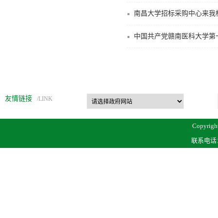
南昌大学招标采购中心来我
中国共产党赣南医科大学第
友情链接
/LINK
Copyrigh
联系电话：