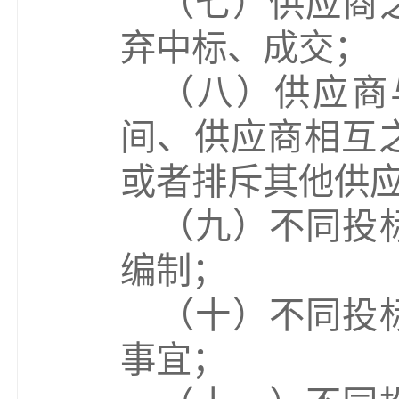
（
七
）
供应商
弃中标、成交；
（
八
）
供应商
间、供应商相互
或者排斥其他供
（
九
）
不同投
编制；
（
十
）
不同投
事宜；