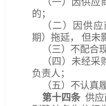
（
一
）
因供应
的；
（
二
）
因供应
期）拖延，
但未
（
三
）
不配合
（
四
）
未经采
负责人；
（
五
）
不认真
第十四条
供应