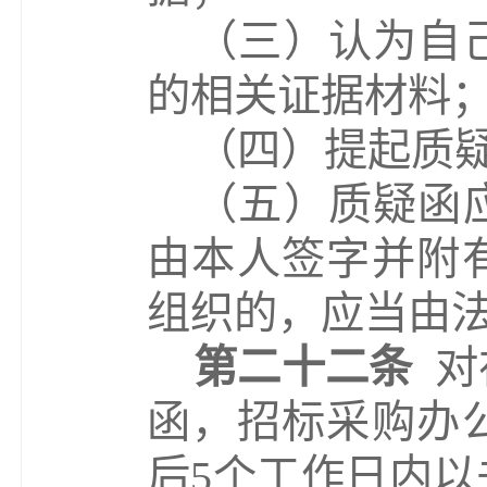
（
三
）
认为自
的相关证据材料
（
四
）
提起质
（
五
）
质疑函
由本人签字并附
组织的，应当由
第二十二条
对
函，
招标采购办
后
5
个工作日内以