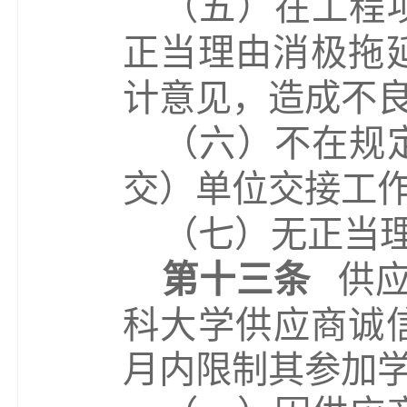
（
五
）
在工程
正当理由消极拖
计意见，造成不
（
六
）
不在规
交）单位交接工
（
七
）
无正当
第十三条
供
科
大学供应商诚
月内限制其参加