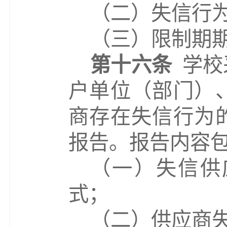
（
二
）
失信行
（
三
）
限制期
第十六条
学校
户单位
（
部门
）
商存在失信行为
报告。
报告内容
（
一
）失信供
式；
（
二
）供应商