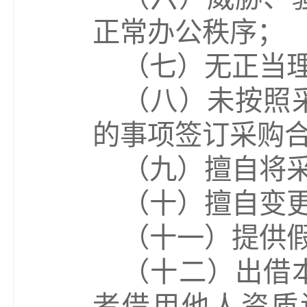
正常办公秩序；
（
七
）
无正当
（
八
）
未按照
的事项签订采购
（
九
）
擅自将
（
十
）
擅自变
（
十一
）
提供
（
十二
）
出借
者借用他人资质