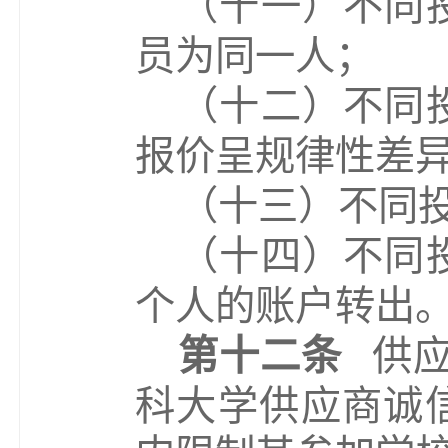
（
十一
）
不同
员为同一
人
；
（
十二
）
不同
报价呈规律性差
（
十三
）
不同
（
十四
）
不同
个人的账户转出
第十二条
供
科
大学供应商诚