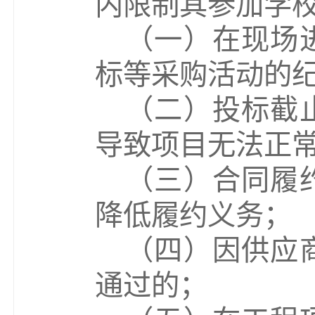
内限制其参加学
（
一
）
在现场
标等采购活动的
（
二
）
投标截
导致项目无法正
（
三
）
合同履
降低履约义务；
（
四
）
因供应
通过的；