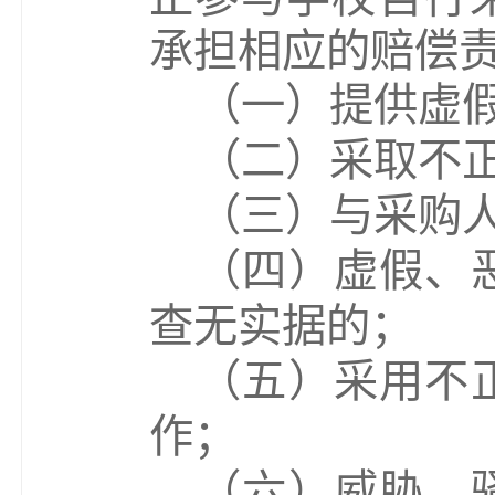
承担相应的赔偿
（
一
）
提供虚
（
二
）
采取不
（
三
）
与采购
（
四
）
虚假、
查无实据的；
（
五
）
采用不
作；
（
六
）
威胁、