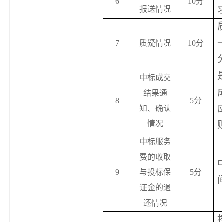
6
10
分
报送情况
7
质疑情况
10
分
中标成交
结果通
8
5
分
知、确认
情况
中标服务
费的收取
9
与投标保
5
分
证金的退
还情况