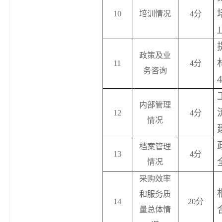
1
0
培训情况
4
分
政策及业
1
1
4
分
务咨询
内部管理
1
2
4
分
情况
档案管理
1
3
4
分
情况
采购效率
和服务质
1
4
20
分
量总体情