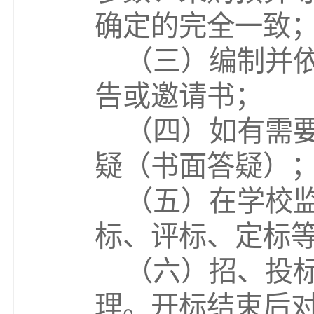
确定的完全一致
（
三
）编制并
告或邀请书；
（
四
）如有需
疑（书面答疑）
（
五
）在
学校
标、评标、定标
（
六
）招、投
理
。
开标结束后